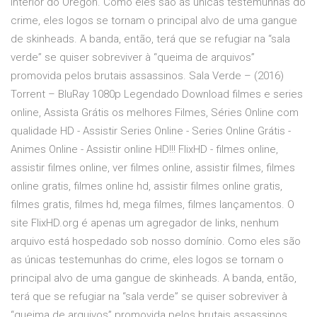
interior do Oregon. Como eles são as únicas testemunhas do
crime, eles logos se tornam o principal alvo de uma gangue
de skinheads. A banda, então, terá que se refugiar na “sala
verde” se quiser sobreviver à “queima de arquivos”
promovida pelos brutais assassinos. Sala Verde – (2016)
Torrent – BluRay 1080p Legendado Download filmes e series
online, Assista Grátis os melhores Filmes, Séries Online com
qualidade HD - Assistir Series Online - Series Online Grátis -
Animes Online - Assistir online HD!!! FlixHD - filmes online,
assistir filmes online, ver filmes online, assistir filmes, filmes
online gratis, filmes online hd, assistir filmes online gratis,
filmes gratis, filmes hd, mega filmes, filmes lançamentos. O
site FlixHD.org é apenas um agregador de links, nenhum
arquivo está hospedado sob nosso domínio. Como eles são
as únicas testemunhas do crime, eles logos se tornam o
principal alvo de uma gangue de skinheads. A banda, então,
terá que se refugiar na “sala verde” se quiser sobreviver à
“queima de arquivos” promovida pelos brutais assassinos.