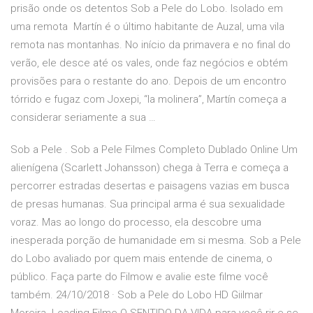
prisão onde os detentos Sob a Pele do Lobo. Isolado em
uma remota Martín é o último habitante de Auzal, uma vila
remota nas montanhas. No início da primavera e no final do
verão, ele desce até os vales, onde faz negócios e obtém
provisões para o restante do ano. Depois de um encontro
tórrido e fugaz com Joxepi, “la molinera”, Martín começa a
considerar seriamente a sua …
Sob a Pele . Sob a Pele Filmes Completo Dublado Online Um
alienígena (Scarlett Johansson) chega à Terra e começa a
percorrer estradas desertas e paisagens vazias em busca
de presas humanas. Sua principal arma é sua sexualidade
voraz. Mas ao longo do processo, ela descobre uma
inesperada porção de humanidade em si mesma. Sob a Pele
do Lobo avaliado por quem mais entende de cinema, o
público. Faça parte do Filmow e avalie este filme você
também. 24/10/2018 · Sob a Pele do Lobo HD Giilmar