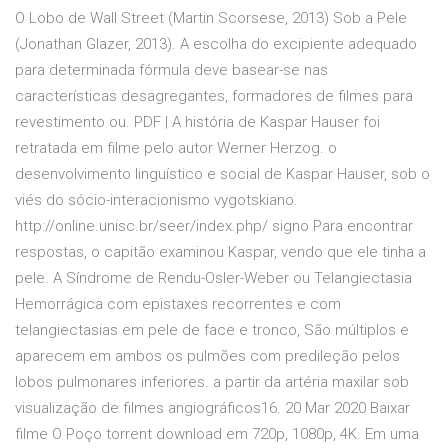
O Lobo de Wall Street (Martin Scorsese, 2013) Sob a Pele
(Jonathan Glazer, 2013). A escolha do excipiente adequado
para determinada fórmula deve basear-se nas
características desagregantes, formadores de filmes para
revestimento ou. PDF | A história de Kaspar Hauser foi
retratada em filme pelo autor Werner Herzog. o
desenvolvimento linguístico e social de Kaspar Hauser, sob o
viés do sócio-interacionismo vygotskiano.
http://online.unisc.br/seer/index.php/ signo Para encontrar
respostas, o capitão examinou Kaspar, vendo que ele tinha a
pele. A Síndrome de Rendu-Osler-Weber ou Telangiectasia
Hemorrágica com epistaxes recorrentes e com
telangiectasias em pele de face e tronco, São múltiplos e
aparecem em ambos os pulmões com predileção pelos
lobos pulmonares inferiores. a partir da artéria maxilar sob
visualização de filmes angiográficos16. 20 Mar 2020 Baixar
filme O Poço torrent download em 720p, 1080p, 4K. Em uma