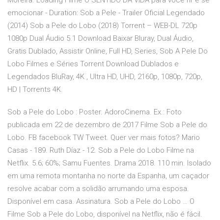
Moreira. Loading Filme O SENTIDO DA VIDA para você rir e se
emocionar - Duration: Sob a Pele - Trailer Oficial Legendado
(2014) Sob a Pele do Lobo (2018) Torrent – WEB-DL 720p
1080p Dual Áudio 5.1 Download Baixar Bluray, Dual Áudio,
Gratis Dublado, Assistir Online, Full HD, Series, Sob A Pele Do
Lobo Filmes e Séries Torrent Download Dublados e
Legendados BluRay, 4K , Ultra HD, UHD, 2160p, 1080p, 720p,
HD | Torrents 4K.
Sob a Pele do Lobo : Poster. AdoroCinema. Ex.: Foto
publicada em 22 de dezembro de 2017 Filme Sob a Pele do
Lobo. FB facebook TW Tweet. Quer ver mais fotos? Mario
Casas - 189. Ruth Díaz - 12. Sob a Pele do Lobo Filme na
Netflix. 5.6; 60%; Samu Fuentes. Drama 2018. 110 min. Isolado
em uma remota montanha no norte da Espanha, um caçador
resolve acabar com a solidão arrumando uma esposa.
Disponível em casa. Assinatura. Sob a Pele do Lobo … O
Filme Sob a Pele do Lobo, disponível na Netflix, não é fácil.