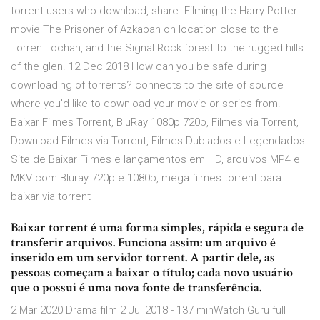
torrent users who download, share Filming the Harry Potter
movie The Prisoner of Azkaban on location close to the
Torren Lochan, and the Signal Rock forest to the rugged hills
of the glen. 12 Dec 2018 How can you be safe during
downloading of torrents? connects to the site of source
where you'd like to download your movie or series from.
Baixar Filmes Torrent, BluRay 1080p 720p, Filmes via Torrent,
Download Filmes via Torrent, Filmes Dublados e Legendados.
Site de Baixar Filmes e lançamentos em HD, arquivos MP4 e
MKV com Bluray 720p e 1080p, mega filmes torrent para
baixar via torrent
Baixar torrent é uma forma simples, rápida e segura de
transferir arquivos. Funciona assim: um arquivo é
inserido em um servidor torrent. A partir dele, as
pessoas começam a baixar o título; cada novo usuário
que o possui é uma nova fonte de transferência.
2 Mar 2020 Drama film 2 Jul 2018 - 137 minWatch Guru full