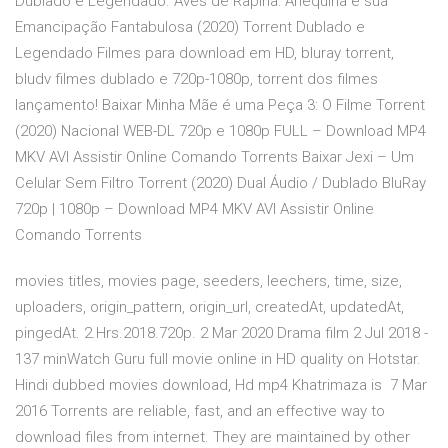
Dublado e Legendado. Aves de Rapina: Arlequina e sua
Emancipação Fantabulosa (2020) Torrent Dublado e
Legendado Filmes para download em HD, bluray torrent,
bludv filmes dublado e 720p-1080p, torrent dos filmes
lançamento! Baixar Minha Mãe é uma Peça 3: O Filme Torrent
(2020) Nacional WEB-DL 720p e 1080p FULL – Download MP4
MKV AVI Assistir Online Comando Torrents Baixar Jexi – Um
Celular Sem Filtro Torrent (2020) Dual Áudio / Dublado BluRay
720p | 1080p – Download MP4 MKV AVI Assistir Online
Comando Torrents
movies titles, movies page, seeders, leechers, time, size,
uploaders, origin_pattern, origin_url, createdAt, updatedAt,
pingedAt. 2.Hrs.2018.720p. 2 Mar 2020 Drama film 2 Jul 2018 -
137 minWatch Guru full movie online in HD quality on Hotstar.
Hindi dubbed movies download, Hd mp4 Khatrimaza is 7 Mar
2016 Torrents are reliable, fast, and an effective way to
download files from internet. They are maintained by other