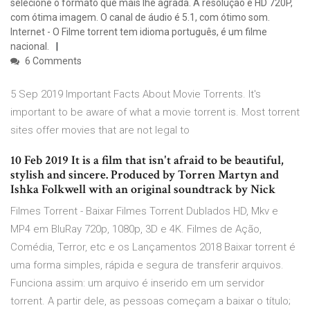
selecione o formato que mais lhe agrada. A resolução é HD 720P,
com ótima imagem. O canal de áudio é 5.1, com ótimo som.
Internet - O Filme torrent tem idioma português, é um filme
nacional.
6 Comments
5 Sep 2019 Important Facts About Movie Torrents. It's
important to be aware of what a movie torrent is. Most torrent
sites offer movies that are not legal to
10 Feb 2019 It is a film that isn't afraid to be beautiful,
stylish and sincere. Produced by Torren Martyn and
Ishka Folkwell with an original soundtrack by Nick
Filmes Torrent - Baixar Filmes Torrent Dublados HD, Mkv e
MP4 em BluRay 720p, 1080p, 3D e 4K. Filmes de Ação,
Comédia, Terror, etc e os Lançamentos 2018 Baixar torrent é
uma forma simples, rápida e segura de transferir arquivos.
Funciona assim: um arquivo é inserido em um servidor
torrent. A partir dele, as pessoas começam a baixar o título;