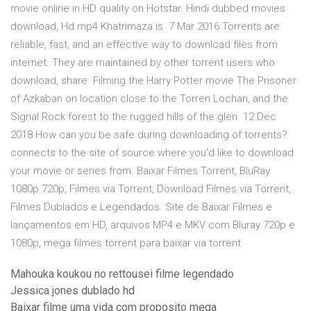
movie online in HD quality on Hotstar. Hindi dubbed movies
download, Hd mp4 Khatrimaza is 7 Mar 2016 Torrents are
reliable, fast, and an effective way to download files from
internet. They are maintained by other torrent users who
download, share Filming the Harry Potter movie The Prisoner
of Azkaban on location close to the Torren Lochan, and the
Signal Rock forest to the rugged hills of the glen. 12 Dec
2018 How can you be safe during downloading of torrents?
connects to the site of source where you'd like to download
your movie or series from. Baixar Filmes Torrent, BluRay
1080p 720p, Filmes via Torrent, Download Filmes via Torrent,
Filmes Dublados e Legendados. Site de Baixar Filmes e
lançamentos em HD, arquivos MP4 e MKV com Bluray 720p e
1080p, mega filmes torrent para baixar via torrent
Mahouka koukou no rettousei filme legendado
Jessica jones dublado hd
Baixar filme uma vida com proposito mega